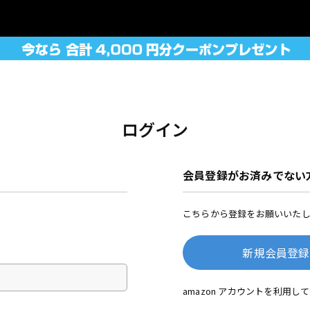
ログイン
会員登録がお済みでない
こちらから登録をお願いいたし
新規会員登録
amazon アカウントを利用