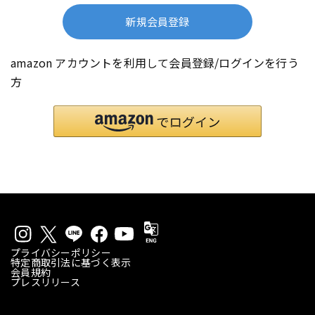
新規会員登録
amazon アカウントを利用して会員登録/ログインを行う
方
プライバシーポリシー
特定商取引法に基づく表示
会員規約
プレスリリース