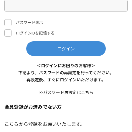
パスワード表示
ログインIDを記憶する
ログイン
＜ログインにお困りのお客様＞
下記より、パスワードの再設定を行ってください。
再設定後、すぐにログインいただけます。
>>パスワード再設定はこちら
会員登録がお済みでない方
こちらから登録をお願いいたします。