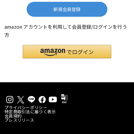
新規会員登録
amazon アカウントを利用して会員登録/ログインを行う
方
プライバシーポリシー
特定商取引法に基づく表示
会員規約
プレスリリース