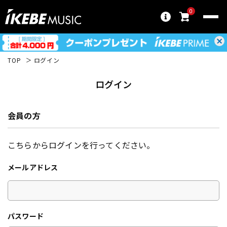
0
TOP
ログイン
ログイン
会員の方
こちらからログインを行ってください。
メールアドレス
パスワード