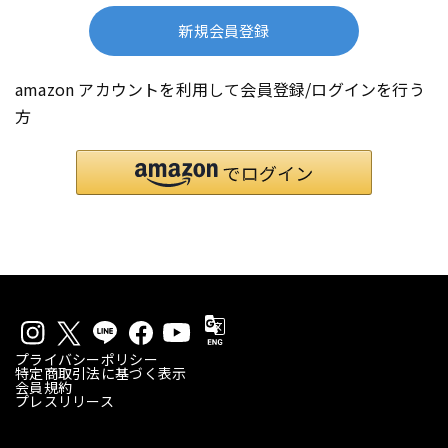
新規会員登録
amazon アカウントを利用して会員登録/ログインを行う
方
プライバシーポリシー
特定商取引法に基づく表示
会員規約
プレスリリース