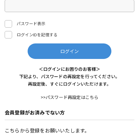
パスワード表示
ログインIDを記憶する
ログイン
＜ログインにお困りのお客様＞
下記より、パスワードの再設定を行ってください。
再設定後、すぐにログインいただけます。
>>パスワード再設定はこちら
会員登録がお済みでない方
こちらから登録をお願いいたします。