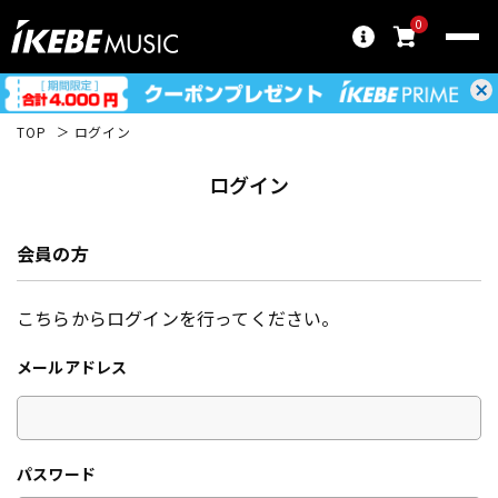
0
TOP
ログイン
ログイン
会員の方
こちらからログインを行ってください。
メールアドレス
パスワード