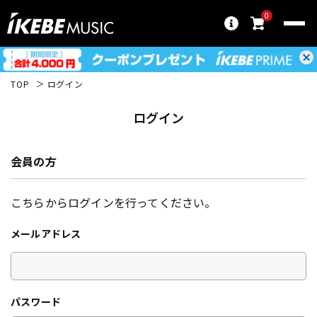
0
TOP
ログイン
ログイン
会員の方
こちらからログインを行ってください。
メールアドレス
パスワード