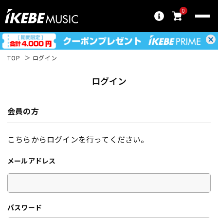
0
TOP
ログイン
ログイン
会員の方
こちらからログインを行ってください。
メールアドレス
パスワード