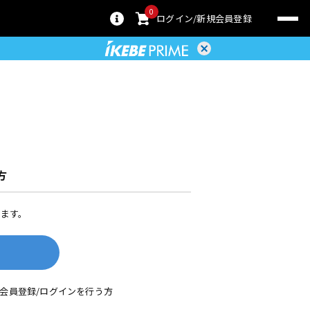
0
ログイン
新規会員登録
方
ます。
して会員登録/ログインを行う方