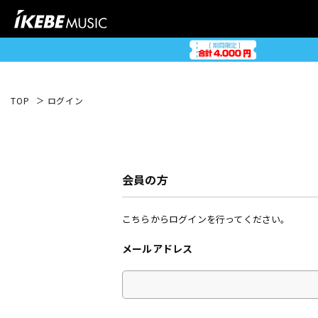
TOP
ログイン
会員の方
こちらからログインを行ってください。
メールアドレス