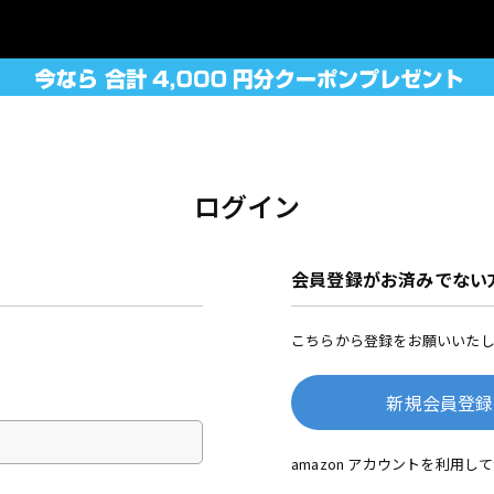
ログイン
会員登録がお済みでない
こちらから登録をお願いいたし
新規会員登録
amazon アカウントを利用