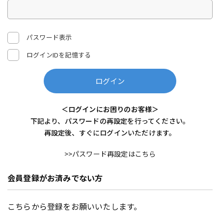
パスワード表示
ログインIDを記憶する
ログイン
＜ログインにお困りのお客様＞
下記より、パスワードの再設定を行ってください。
再設定後、すぐにログインいただけます。
>>パスワード再設定はこちら
会員登録がお済みでない方
こちらから登録をお願いいたします。