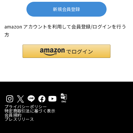
新規会員登録
amazon アカウントを利用して会員登録/ログインを行う
方
プライバシーポリシー
特定商取引法に基づく表示
会員規約
プレスリリース