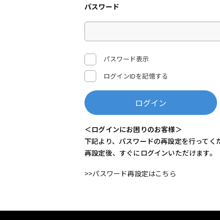
パスワード
パスワード表示
ログインIDを記憶する
ログイン
＜ログインにお困りのお客様＞
下記より、パスワードの再設定を行ってく
再設定後、すぐにログインいただけます。
>>パスワード再設定はこちら