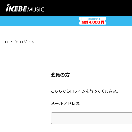
TOP
ログイン
会員の方
こちらからログインを行ってください。
メールアドレス