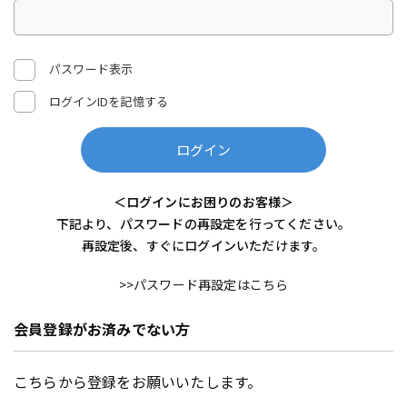
パスワード表示
ログインIDを記憶する
ログイン
＜ログインにお困りのお客様＞
下記より、パスワードの再設定を行ってください。
再設定後、すぐにログインいただけます。
>>パスワード再設定はこちら
会員登録がお済みでない方
こちらから登録をお願いいたします。