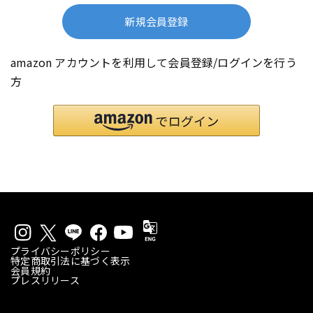
新規会員登録
amazon アカウントを利用して会員登録/ログインを行う
方
プライバシーポリシー
特定商取引法に基づく表示
会員規約
プレスリリース