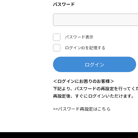
パスワード
パスワード表示
ログインIDを記憶する
ログイン
＜ログインにお困りのお客様＞
下記より、パスワードの再設定を行ってく
再設定後、すぐにログインいただけます。
>>パスワード再設定はこちら