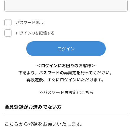
パスワード表示
ログインIDを記憶する
ログイン
＜ログインにお困りのお客様＞
下記より、パスワードの再設定を行ってください。
再設定後、すぐにログインいただけます。
>>パスワード再設定はこちら
会員登録がお済みでない方
こちらから登録をお願いいたします。