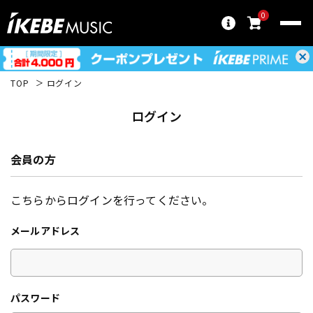
0
TOP
ログイン
ログイン
会員の方
こちらからログインを行ってください。
メールアドレス
パスワード