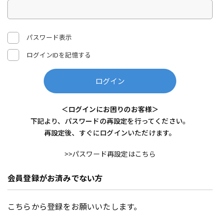
パスワード表示
ログインIDを記憶する
ログイン
＜ログインにお困りのお客様＞
下記より、パスワードの再設定を行ってください。
再設定後、すぐにログインいただけます。
>>パスワード再設定はこちら
会員登録がお済みでない方
こちらから登録をお願いいたします。