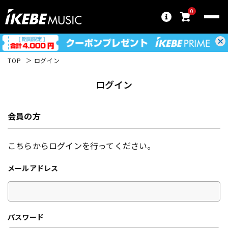
0
TOP
ログイン
ログイン
会員の方
こちらからログインを行ってください。
メールアドレス
パスワード