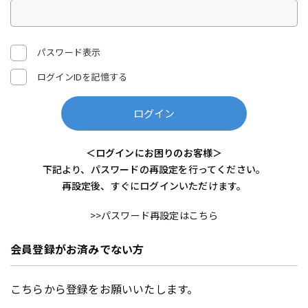
パスワード表示
ログインIDを記憶する
ログイン
＜ログインにお困りのお客様＞
下記より、パスワードの再設定を行ってください。
再設定後、すぐにログインいただけます。
>>パスワード再設定はこちら
会員登録がお済みでない方
こちらから登録をお願いいたします。