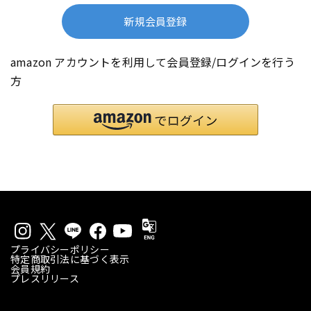
新規会員登録
amazon アカウントを利用して会員登録/ログインを行う
方
プライバシーポリシー
特定商取引法に基づく表示
会員規約
プレスリリース