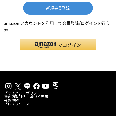
新規会員登録
amazon アカウントを利用して会員登録/ログインを行う
方
プライバシーポリシー
特定商取引法に基づく表示
会員規約
プレスリリース