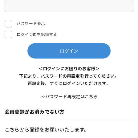
パスワード表示
ログインIDを記憶する
ログイン
＜ログインにお困りのお客様＞
下記より、パスワードの再設定を行ってください。
再設定後、すぐにログインいただけます。
>>パスワード再設定はこちら
会員登録がお済みでない方
こちらから登録をお願いいたします。