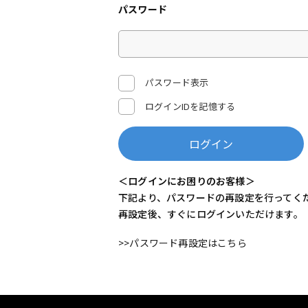
パスワード
パスワード表示
ログインIDを記憶する
ログイン
＜ログインにお困りのお客様＞
下記より、パスワードの再設定を行ってく
再設定後、すぐにログインいただけます。
>>パスワード再設定はこちら