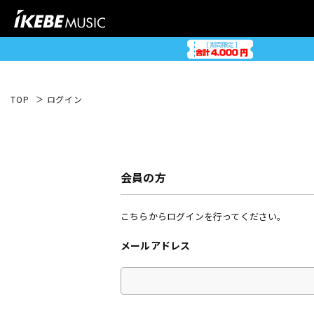
TOP
ログイン
会員の方
こちらからログインを行ってください。
メールアドレス