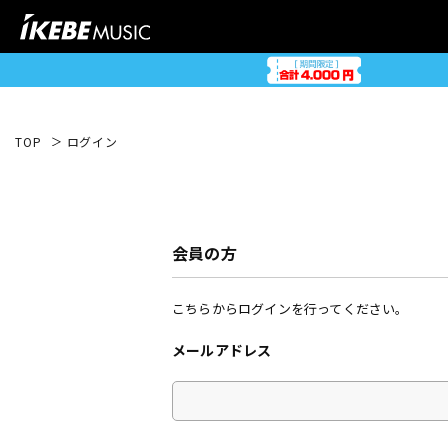
TOP
ログイン
会員の方
こちらからログインを行ってください。
メールアドレス