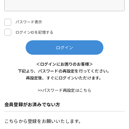
パスワード表示
ログインIDを記憶する
ログイン
＜ログインにお困りのお客様＞
下記より、パスワードの再設定を行ってください。
再設定後、すぐにログインいただけます。
>>パスワード再設定はこちら
会員登録がお済みでない方
こちらから登録をお願いいたします。