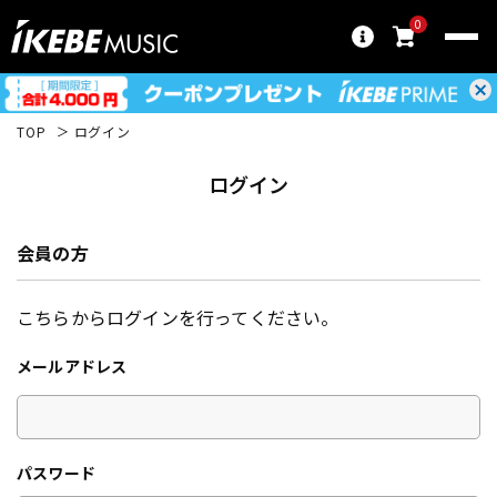
0
TOP
ログイン
ログイン
会員の方
こちらからログインを行ってください。
メールアドレス
パスワード