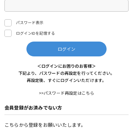
パスワード表示
ログインIDを記憶する
ログイン
＜ログインにお困りのお客様＞
下記より、パスワードの再設定を行ってください。
再設定後、すぐにログインいただけます。
>>パスワード再設定はこちら
会員登録がお済みでない方
こちらから登録をお願いいたします。