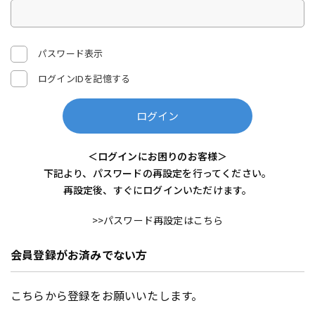
パスワード表示
ログインIDを記憶する
ログイン
＜ログインにお困りのお客様＞
下記より、パスワードの再設定を行ってください。
再設定後、すぐにログインいただけます。
>>パスワード再設定はこちら
会員登録がお済みでない方
こちらから登録をお願いいたします。