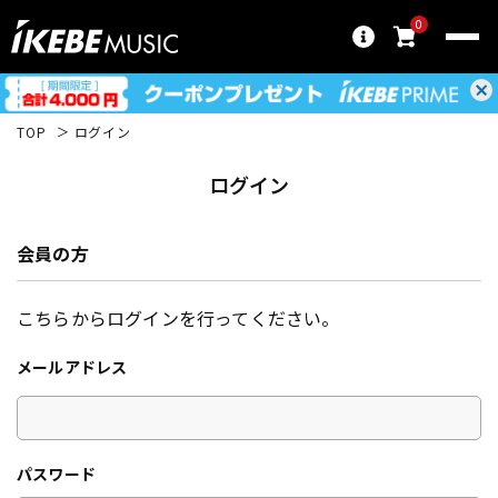
0
TOP
ログイン
ログイン
会員の方
こちらからログインを行ってください。
メールアドレス
パスワード