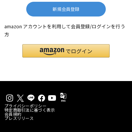
新規会員登録
amazon アカウントを利用して会員登録/ログインを行う
方
プライバシーポリシー
特定商取引法に基づく表示
会員規約
プレスリリース