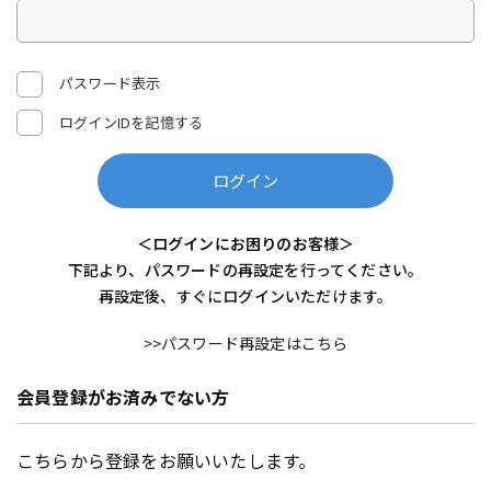
パスワード表示
ログインIDを記憶する
ログイン
＜ログインにお困りのお客様＞
下記より、パスワードの再設定を行ってください。
再設定後、すぐにログインいただけます。
>>パスワード再設定はこちら
会員登録がお済みでない方
こちらから登録をお願いいたします。