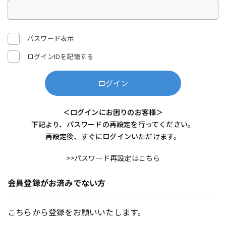
パスワード表示
ログインIDを記憶する
ログイン
＜ログインにお困りのお客様＞
下記より、パスワードの再設定を行ってください。
再設定後、すぐにログインいただけます。
>>パスワード再設定はこちら
会員登録がお済みでない方
こちらから登録をお願いいたします。