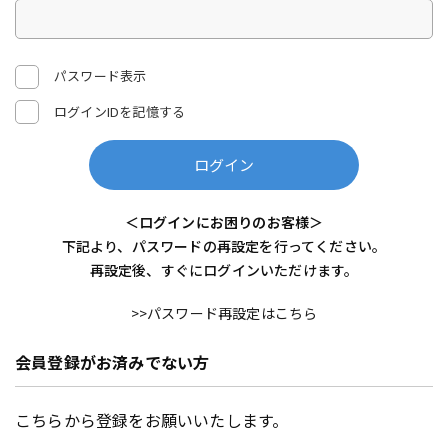
パスワード表示
ログインIDを記憶する
ログイン
＜ログインにお困りのお客様＞
下記より、パスワードの再設定を行ってください。
再設定後、すぐにログインいただけます。
>>パスワード再設定はこちら
会員登録がお済みでない方
こちらから登録をお願いいたします。