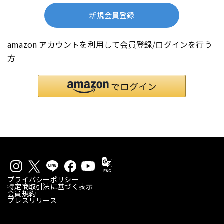
新規会員登録
amazon アカウントを利用して会員登録/ログインを行う
方
プライバシーポリシー
特定商取引法に基づく表示
会員規約
プレスリリース