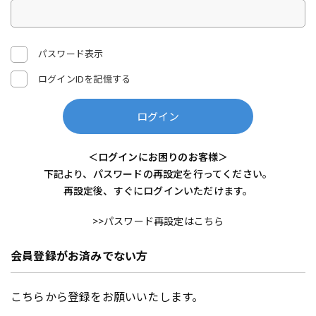
パスワード表示
ログインIDを記憶する
ログイン
＜ログインにお困りのお客様＞
下記より、パスワードの再設定を行ってください。
再設定後、すぐにログインいただけます。
>>パスワード再設定はこちら
会員登録がお済みでない方
こちらから登録をお願いいたします。