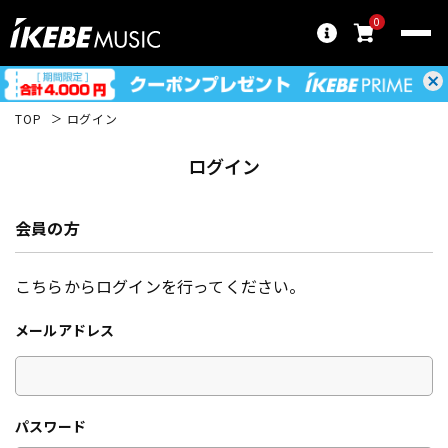
0
TOP
ログイン
ログイン
会員の方
こちらからログインを行ってください。
メールアドレス
パスワード