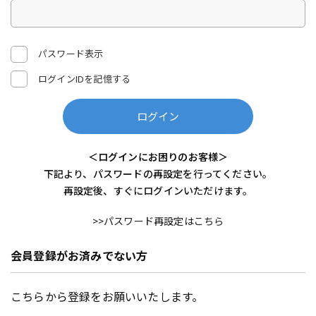
パスワード表示
ログインIDを記憶する
ログイン
＜ログインにお困りのお客様＞
下記より、パスワードの再設定を行ってください。
再設定後、すぐにログインいただけます。
>>パスワード再設定はこちら
会員登録がお済みでない方
こちらから登録をお願いいたします。