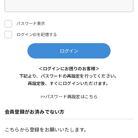
パスワード表示
ログインIDを記憶する
ログイン
＜ログインにお困りのお客様＞
下記より、パスワードの再設定を行ってください。
再設定後、すぐにログインいただけます。
>>パスワード再設定はこちら
会員登録がお済みでない方
こちらから登録をお願いいたします。