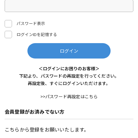
パスワード表示
ログインIDを記憶する
ログイン
＜ログインにお困りのお客様＞
下記より、パスワードの再設定を行ってください。
再設定後、すぐにログインいただけます。
>>パスワード再設定はこちら
会員登録がお済みでない方
こちらから登録をお願いいたします。