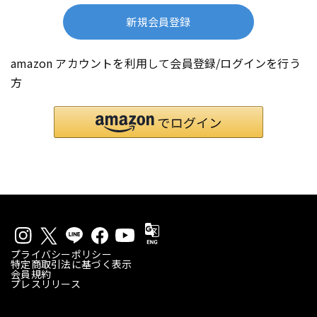
新規会員登録
amazon アカウントを利用して会員登録/ログインを行う
方
プライバシーポリシー
特定商取引法に基づく表示
会員規約
プレスリリース