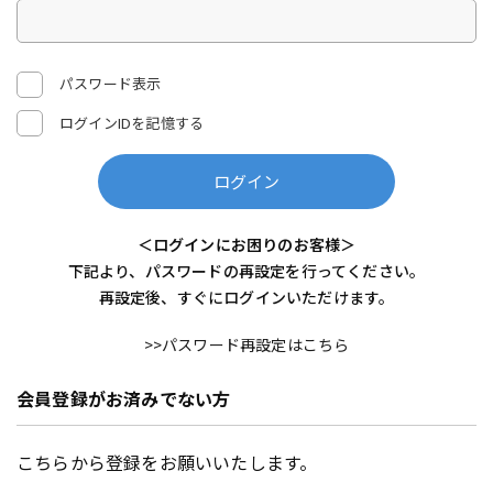
パスワード表示
ログインIDを記憶する
ログイン
＜ログインにお困りのお客様＞
下記より、パスワードの再設定を行ってください。
再設定後、すぐにログインいただけます。
>>パスワード再設定はこちら
会員登録がお済みでない方
こちらから登録をお願いいたします。