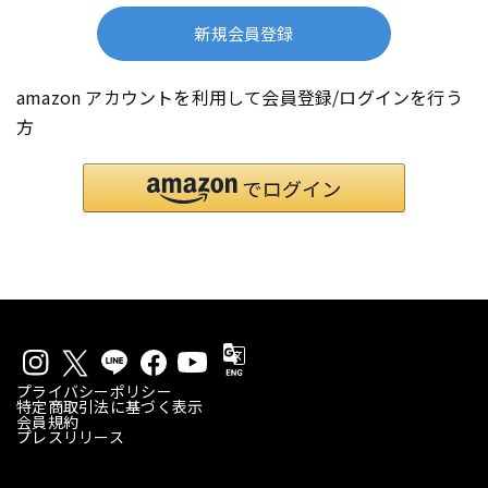
新規会員登録
amazon アカウントを利用して会員登録/ログインを行う
方
プライバシーポリシー
特定商取引法に基づく表示
会員規約
プレスリリース