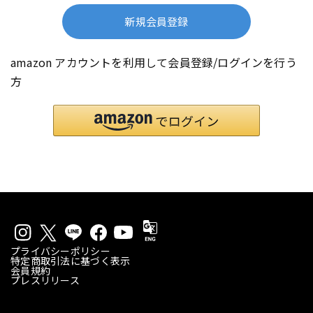
新規会員登録
amazon アカウントを利用して会員登録/ログインを行う
方
プライバシーポリシー
特定商取引法に基づく表示
会員規約
プレスリリース