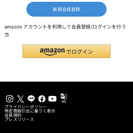
新規会員登録
amazon アカウントを利用して会員登録/ログインを行う
方
プライバシーポリシー
特定商取引法に基づく表示
会員規約
プレスリリース