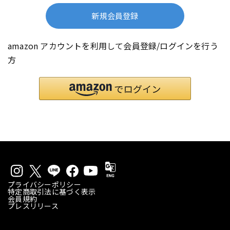
新規会員登録
amazon アカウントを利用して会員登録/ログインを行う
方
プライバシーポリシー
特定商取引法に基づく表示
会員規約
プレスリリース