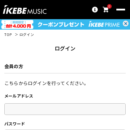
0
TOP
ログイン
ログイン
会員の方
こちらからログインを行ってください。
メールアドレス
パスワード