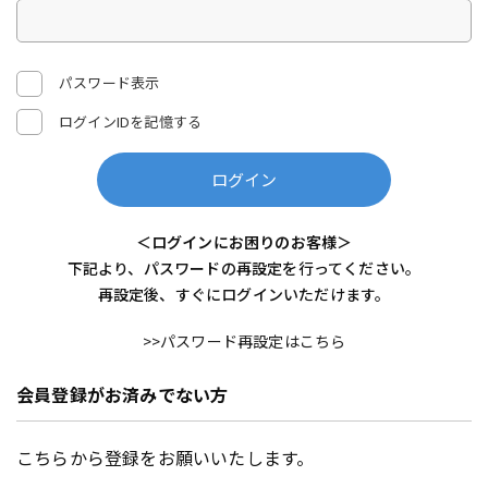
パスワード表示
ログインIDを記憶する
ログイン
＜ログインにお困りのお客様＞
下記より、パスワードの再設定を行ってください。
再設定後、すぐにログインいただけます。
>>パスワード再設定はこちら
会員登録がお済みでない方
こちらから登録をお願いいたします。