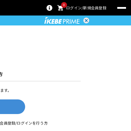
0
ログイン
新規会員登録
方
ます。
して会員登録/ログインを行う方