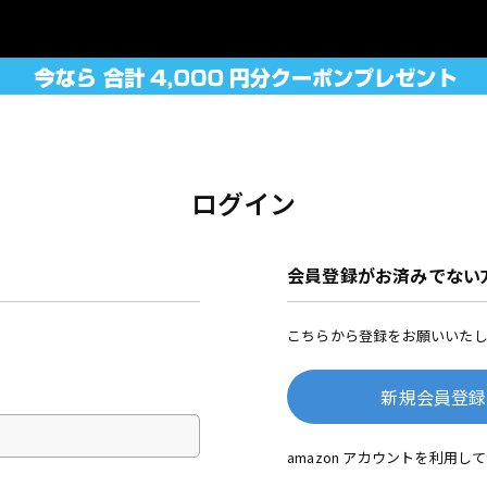
ログイン
会員登録がお済みでない
こちらから登録をお願いいたし
新規会員登録
amazon アカウントを利用