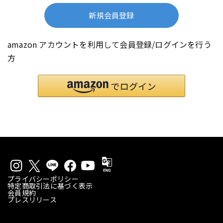
新規会員登録
amazon アカウントを利用して会員登録/ログインを行う
方
プライバシーポリシー
特定商取引法に基づく表示
会員規約
プレスリリース