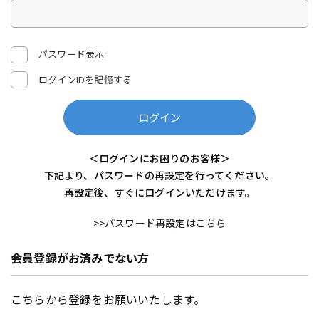
パスワード表示
ログインIDを記憶する
ログイン
＜ログインにお困りのお客様＞
下記より、パスワードの再設定を行ってください。
再設定後、すぐにログインいただけます。
>>パスワード再設定はこちら
会員登録がお済みでない方
こちらから登録をお願いいたします。