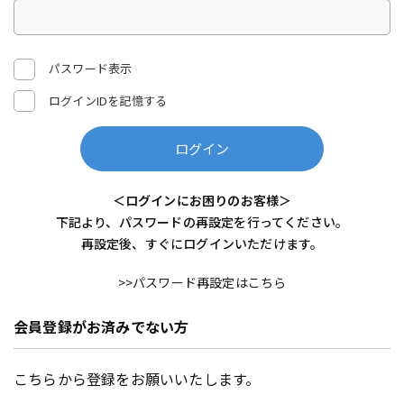
パスワード表示
ログインIDを記憶する
ログイン
＜ログインにお困りのお客様＞
下記より、パスワードの再設定を行ってください。
再設定後、すぐにログインいただけます。
>>パスワード再設定はこちら
会員登録がお済みでない方
こちらから登録をお願いいたします。