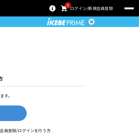
0
ログイン
新規会員登録
方
ます。
して会員登録/ログインを行う方