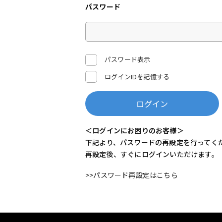
パスワード
パスワード表示
ログインIDを記憶する
ログイン
＜ログインにお困りのお客様＞
下記より、パスワードの再設定を行ってく
再設定後、すぐにログインいただけます。
>>パスワード再設定はこちら