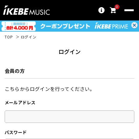
0
TOP
ログイン
ログイン
会員の方
こちらからログインを行ってください。
メールアドレス
パスワード