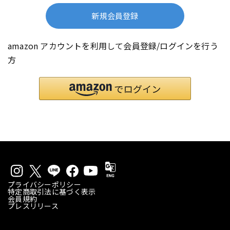
新規会員登録
amazon アカウントを利用して会員登録/ログインを行う
方
プライバシーポリシー
特定商取引法に基づく表示
会員規約
プレスリリース