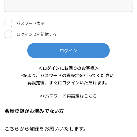
パスワード表示
ログインIDを記憶する
ログイン
＜ログインにお困りのお客様＞
下記より、パスワードの再設定を行ってください。
再設定後、すぐにログインいただけます。
>>パスワード再設定はこちら
会員登録がお済みでない方
こちらから登録をお願いいたします。