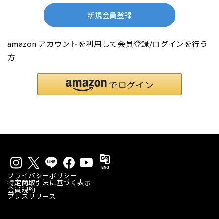
新規会員登録
amazon アカウントを利用して会員登録/ログインを行う
方
プライバシーポリシー
特定商取引法に基づく表示
会員規約
プレスリリース