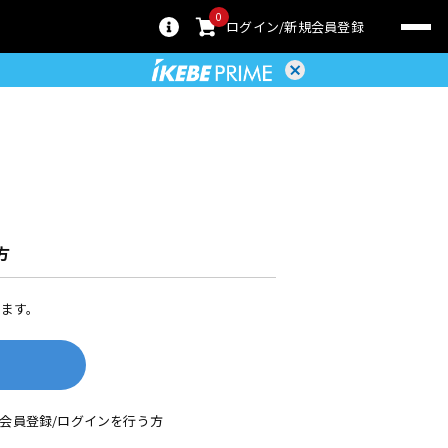
0
ログイン
新規会員登録
方
ます。
して会員登録/ログインを行う方