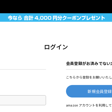
ログイン
会員登録がお済みでない
こちらから登録をお願いいたし
新規会員登録
amazon アカウントを利用