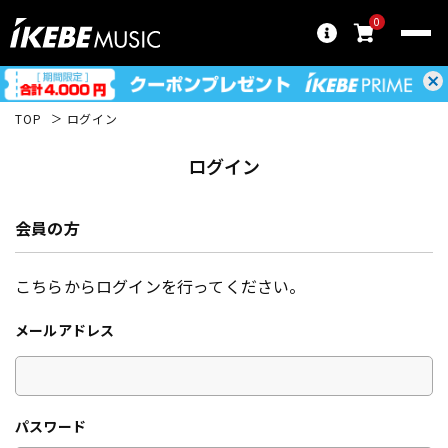
0
TOP
ログイン
ログイン
会員の方
こちらからログインを行ってください。
メールアドレス
パスワード