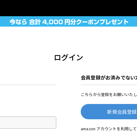
ログイン
会員登録がお済みでない
こちらから登録をお願いいたし
新規会員登録
amazon アカウントを利用