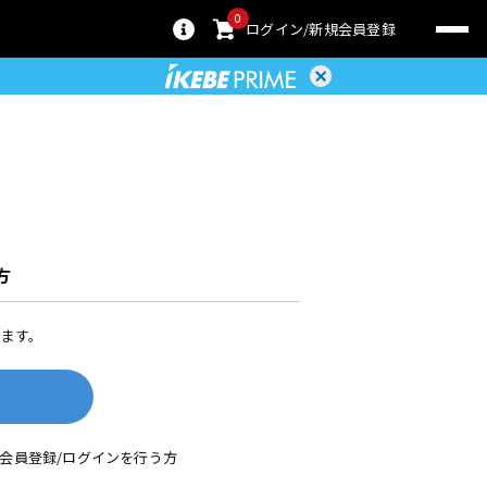
0
ログイン
新規会員登録
方
ます。
して会員登録/ログインを行う方