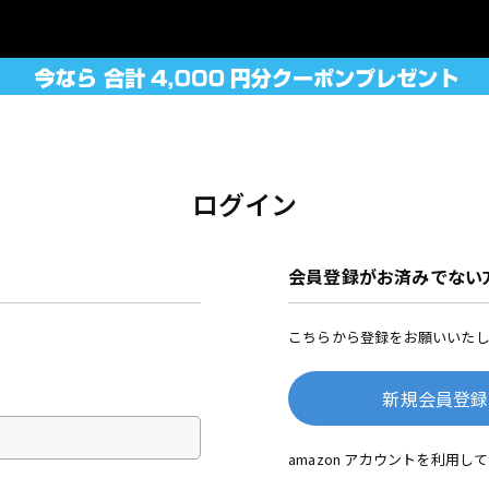
ログイン
会員登録がお済みでない
こちらから登録をお願いいたし
新規会員登録
amazon アカウントを利用