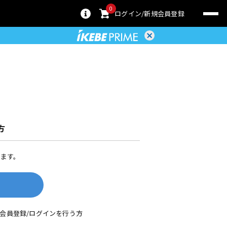
0
ログイン
新規会員登録
方
ます。
して会員登録/ログインを行う方