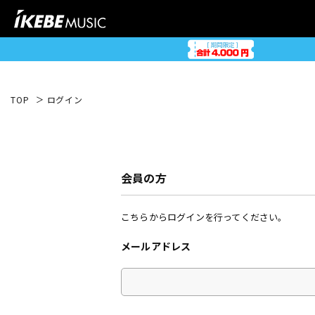
TOP
ログイン
会員の方
こちらからログインを行ってください。
メールアドレス