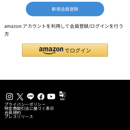
新規会員登録
amazon アカウントを利用して会員登録/ログインを行う
方
プライバシーポリシー
特定商取引法に基づく表示
会員規約
プレスリリース