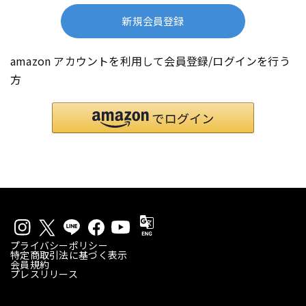
新規会員登録
amazon アカウントを利用して会員登録/ログインを行う
方
プライバシーポリシー
特定商取引法に基づく表示
会員規約
プレスリリース