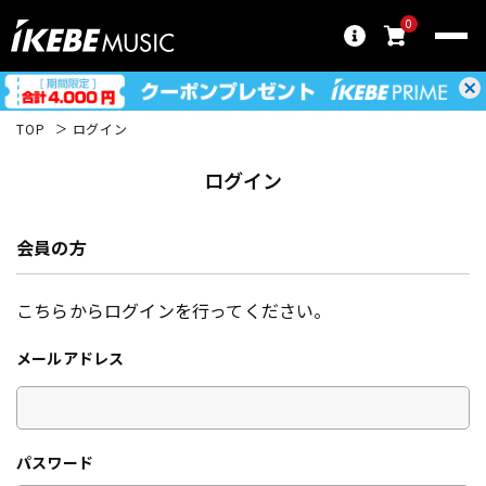
0
TOP
ログイン
ログイン
会員の方
こちらからログインを行ってください。
メールアドレス
パスワード